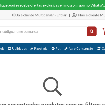
lique aqui
e receba ofertas exclusivas em nosso grupo no WhatsA
Já é cliente Multicanal? - Entrar
|
Não é cliente Mu
eis
Utilidades
Papelaria
Pet
Agro Construção
C
am encontrados produtos com os filtros a