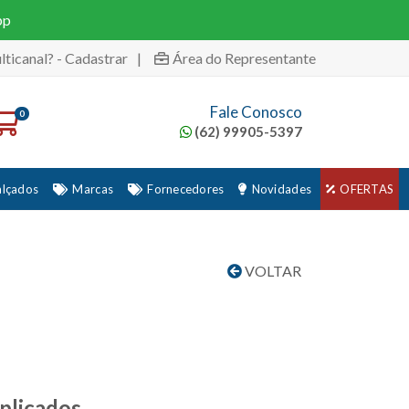
pp
lticanal? - Cadastrar
|
Área do Representante
Fale Conosco
0
(62) 99905-5397
alçados
Marcas
Fornecedores
Novidades
OFERTAS
VOLTAR
plicados