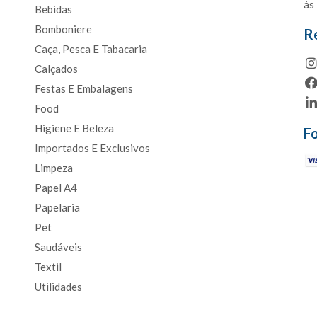
às
Bebidas
Bomboniere
R
Caça, Pesca E Tabacaria
Calçados
Festas E Embalagens
Food
Higiene E Beleza
F
Importados E Exclusivos
Limpeza
Papel A4
Papelaria
Pet
Saudáveis
Textil
Utilidades