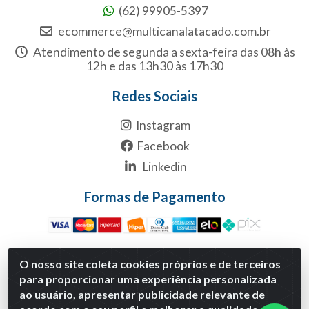
(62) 99905-5397
ecommerce@multicanalatacado.com.br
Atendimento de segunda a sexta-feira das 08h às
12h e das 13h30 às 17h30
Redes Sociais
Instagram
Facebook
Linkedin
Formas de Pagamento
O nosso site coleta cookies próprios e de terceiros
para proporcionar uma experiência personalizada
Multicanal Atacado LTDA - Rua 1-B, S/NC, Quadra1B Lote 1
ao usuário, apresentar publicidade relevante de
Anexo Modulo 2 - Polo Empresarial Goias - Etapa Xiii,