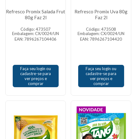
Refresco Promix Salada Frut
Refresco Promix Uva 80g
80g Faz 2l
Faz 2l
Código: 473507
Código: 473508
Embalagem: CX/0024/UN
Embalagem: CX/0024/UN
EAN: 7896267104406
EAN: 7896267104420
Faça seu login ou
Faça seu login ou
cadastre-se para
cadastre-se para
ver preços e
ver preços e
comprar
comprar