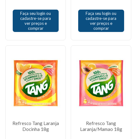
Faça seu login ou
Faça seu login ou
cadastre-se para
cadastre-se para
ver preços e
ver preços e
comprar
comprar
Refresco Tang Laranja
Refresco Tang
Docinha 18g
Laranja/Mamao 18g