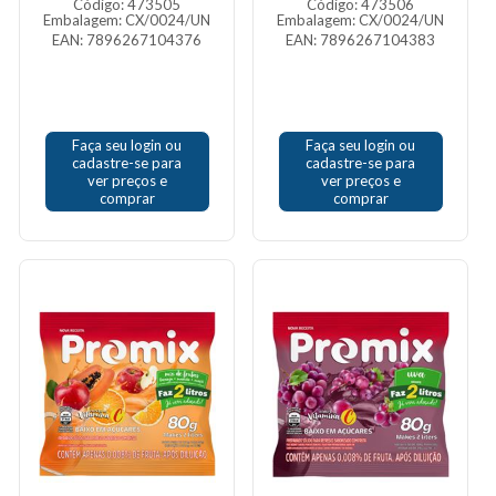
Código: 473505
Código: 473506
Embalagem: CX/0024/UN
Embalagem: CX/0024/UN
EAN: 7896267104376
EAN: 7896267104383
Faça seu login ou
Faça seu login ou
cadastre-se para
cadastre-se para
ver preços e
ver preços e
comprar
comprar