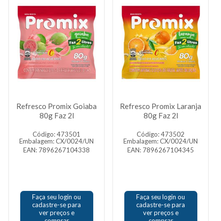
Refresco Promix Goiaba
Refresco Promix Laranja
80g Faz 2l
80g Faz 2l
Código: 473501
Código: 473502
Embalagem: CX/0024/UN
Embalagem: CX/0024/UN
EAN: 7896267104338
EAN: 7896267104345
Faça seu login ou
Faça seu login ou
cadastre-se para
cadastre-se para
ver preços e
ver preços e
comprar
comprar