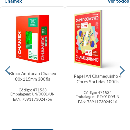
Chamex
Veja mais
Bloco Anotacao Chamex
Papel A4 Chamequinho 4
80x115mm 300fls
Cores Sortidas 100fls
Código: 471538
Código: 471534
Embalagem: UN/0001/UN
Embalagem: PT/0100/UN
EAN: 7891173024756
EAN: 7891173024916