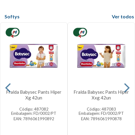
Softys
Veja mais
Fralda Babysec Pants Hiper
Fralda Babysec Pants Hiper
Xg 42un
Xxg 42un
Código: 487082
Código: 487083
Embalagem: FD/0002/PT
Embalagem: FD/0002/PT
EAN: 7896061990892
EAN: 7896061990878