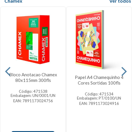
Chamex
Veja mais
Bloco Anotacao Chamex
Papel A4 Chamequinho 4
80x115mm 300fls
Cores Sortidas 100fls
Código: 471538
Código: 471534
Embalagem: UN/0001/UN
Embalagem: PT/0100/UN
EAN: 7891173024756
EAN: 7891173024916