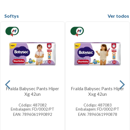
Softys
Veja mais
Fralda Babysec Pants Hiper
Fralda Babysec Pants Hiper
Xg 42un
Xxg 42un
Código: 487082
Código: 487083
Embalagem: FD/0002/PT
Embalagem: FD/0002/PT
EAN: 7896061990892
EAN: 7896061990878