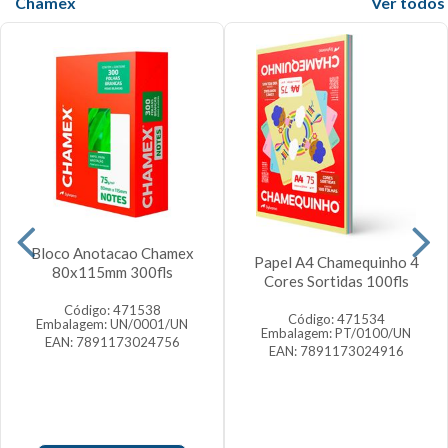
Chamex
Veja mais
Bloco Anotacao Chamex
Papel A4 Chamequinho 4
80x115mm 300fls
Cores Sortidas 100fls
Código: 471538
Código: 471534
Embalagem: UN/0001/UN
Embalagem: PT/0100/UN
EAN: 7891173024756
EAN: 7891173024916