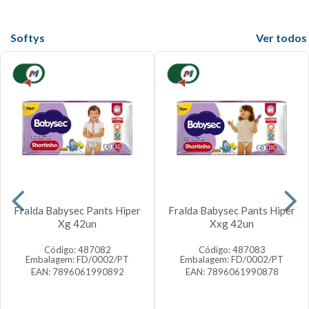
Softys
Veja mais
Fralda Babysec Pants Hiper
Fralda Babysec Pants Hiper
Xg 42un
Xxg 42un
Código: 487082
Código: 487083
Embalagem: FD/0002/PT
Embalagem: FD/0002/PT
EAN: 7896061990892
EAN: 7896061990878