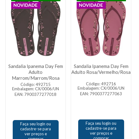
Sandalia Ipanema Day Fem
Sandalia Ipanema Day Fem
Adulto
Adulto Rosa/Vermelho/Rosa
Marrom/Marrom/Rosa
Código: 492716
Código: 492715
Embalagem: CX/0006/UN
Embalagem: CX/0006/UN
EAN: 7900377277063
EAN: 7900377277018
Faça seu login ou
Faça seu login ou
cadastre-se para
cadastre-se para
ver preços e
ver preços e
comprar
comprar