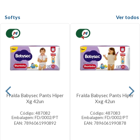
Softys
Veja mais
Fralda Babysec Pants Hiper
Fralda Babysec Pants Hiper
Xg 42un
Xxg 42un
Código: 487082
Código: 487083
Embalagem: FD/0002/PT
Embalagem: FD/0002/PT
EAN: 7896061990892
EAN: 7896061990878