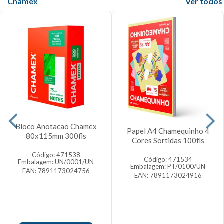
Chamex
Veja mais
Bloco Anotacao Chamex
Papel A4 Chamequinho 4
80x115mm 300fls
Cores Sortidas 100fls
Código: 471538
Código: 471534
Embalagem: UN/0001/UN
Embalagem: PT/0100/UN
EAN: 7891173024756
EAN: 7891173024916