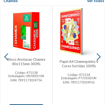
Chamex
Veja mais
Bloco Anotacao Chamex
Papel A4 Chamequinho 4
80x115mm 300fls
Cores Sortidas 100fls
Código: 471538
Código: 471534
Embalagem: UN/0001/UN
Embalagem: PT/0100/UN
EAN: 7891173024756
EAN: 7891173024916