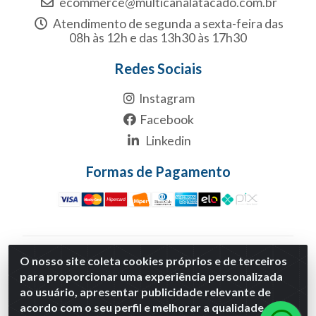
ecommerce@multicanalatacado.com.br
Atendimento de segunda a sexta-feira das
08h às 12h e das 13h30 às 17h30
Redes Sociais
Instagram
Facebook
Linkedin
Formas de Pagamento
Multicanal Atacado LTDA - Rua 1-B, S/NC, Quadra1B
O nosso site coleta cookies próprios e de terceiros
Lote 1 Anexo Modulo 2 - Polo Empresarial Goias - Etapa
para proporcionar uma experiência personalizada
Xiii, Aparecida de Goiânia/GO - CNPJ 29.460.170/0001-
ao usuário, apresentar publicidade relevante de
30
acordo com o seu perfil e melhorar a qualidade do