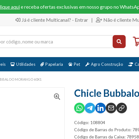
lique aqui
e receba ofertas exclusivas em nosso grupo no WhatsA
Já é cliente Multicanal? - Entrar
|
Não é cliente Mu
eis
Utilidades
Papelaria
Pet
Agro Construção
C
UBBALOO MORANGO 60X1
Chicle Bubbal
Código: 108804
Código de Barras do Produto: 7
Código de Barras da Caixa: 789