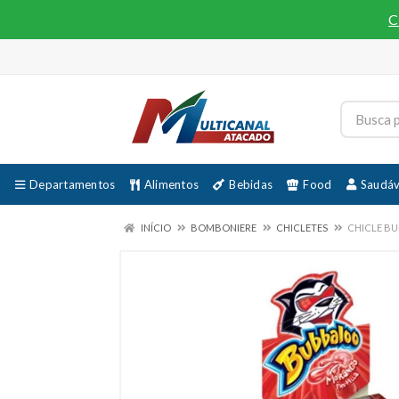
C
Departamentos
Alimentos
Bebidas
Food
Saudáv
INÍCIO
BOMBONIERE
CHICLETES
CHICLE B