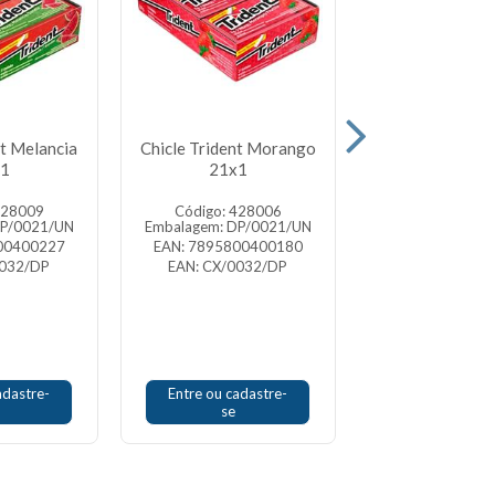
nt Melancia
Chicle Trident Morango
Chicle Trident
1
21x1
Frutti 21
428009
Código: 428006
Código: 42
DP/0021/UN
Embalagem: DP/0021/UN
Embalagem: DP/
00400227
EAN: 7895800400180
EAN: 7895800
0032/DP
EAN: CX/0032/DP
EAN: CX/003
adastre-
Entre ou cadastre-
Entre ou cada
se
se