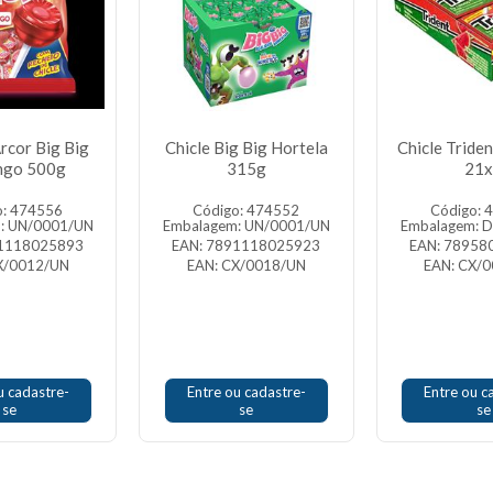
Arcor Big Big
Chicle Big Big Hortela
Chicle Tride
ngo 500g
315g
21x
o: 474556
Código: 474552
Código: 
: UN/0001/UN
Embalagem: UN/0001/UN
Embalagem: 
91118025893
EAN: 7891118025923
EAN: 78958
X/0012/UN
EAN: CX/0018/UN
EAN: CX/
u cadastre-
Entre ou cadastre-
Entre ou c
se
se
se