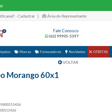
pp
lticanal? - Cadastrar
|
Área do Representante
Fale Conosco
0
(62) 99905-5397
alçados
Marcas
Fornecedores
Novidades
OFERTAS
VOLTAR
oo Morango 60x1
895800151426
5800151426