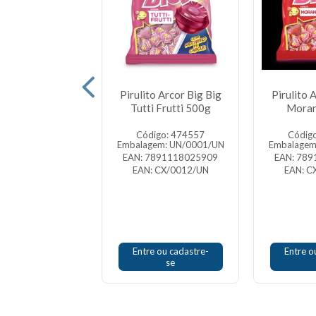
e Trident Tutti
Pirulito Arcor Big Big
Pirulito 
rutti 21x1
Tutti Frutti 500g
Mora
igo: 428004
Código: 474557
Códig
gem: DP/0021/UN
Embalagem: UN/0001/UN
Embalagem
7895800400166
EAN: 7891118025909
EAN: 78
: CX/0032/DP
EAN: CX/0012/UN
EAN: C
e ou cadastre-
Entre ou cadastre-
Entre o
se
se