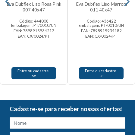
Eva Dubflex Liso Rosa Pink
Eva Dubflex Liso Marrom
007 40x47
011 40x47
Código: 444008
Código: 436422
Embalagem: PT/0010/UN
Embalagem: PT/0010/UN
EAN: 7898915934212
EAN: 7898915934182
EAN: CX/0024/PT
EAN: CX/0024/PT
Entre ou cadastre-
Entre ou cadastre-
se
se
Cadastre-se para receber nossas ofertas!