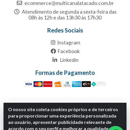
ecommerce@multicanalatacado.com.br
Atendimento de segunda a sexta-feira das
08h às 12h e das 13h30 às 17h30
Redes Sociais
Instagram
Facebook
Linkedin
Formas de Pagamento
Multicanal Atacado LTDA - Rua 1-B, S/NC, Quadra1B
O nosso site coleta cookies próprios e de terceiros
Lote 1 Anexo Modulo 2 - Polo Empresarial Goias - Etapa
para proporcionar uma experiência personalizada
Xiii, Aparecida de Goiânia/GO - CNPJ 29.460.170/0001-
ao usuário, apresentar publicidade relevante de
30
acordo com o seu perfil e melhorar a qualidade do